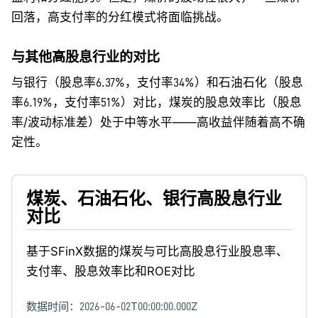
回落，高支付率的分红模式将面临挑战。
与其他高股息行业的对比
与银行（股息率6.37%，支付率34%）和石油石化（股息
率6.19%，支付率51%）对比，煤炭的股息效率比（股息
率/波动标准差）处于中等水平——高收益伴随着高不确
定性。
煤炭、石油石化、银行高股息行业
对比
基于SFinX数据的煤炭与可比高股息行业股息率、
支付率、股息效率比和ROE对比
数据时间：
2026-06-02T00:00:00.000Z