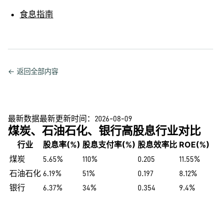
食息指南
← 返回全部内容
最新数据
最新更新时间：
2026-08-09
煤炭、石油石化、银行高股息行业对比
行业
股息率(%)
股息支付率(%)
股息效率比
ROE(%)
煤炭
5.65%
110%
0.205
11.55%
石油石化
6.19%
51%
0.197
8.12%
银行
6.37%
34%
0.354
9.4%