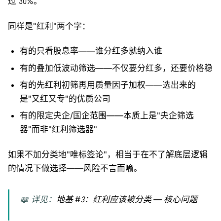
过 30%。
同样是"红利"两个字：
有的只看股息率——谁分红多就纳入谁
有的叠加低波动筛选——不仅要分红多，还要价格稳
有的先红利初筛再用质量因子加权——选出来的
是"又红又专"的优质公司
有的限定央企/国企范围——本质上是"央企筛选
器"而非"红利筛选器"
如果不加分类地"唯标签论"，相当于在不了解底层逻辑
的情况下做选择——风险不言而喻。
📖 详见：
地基 #3：红利应该被分类 — 核心问题