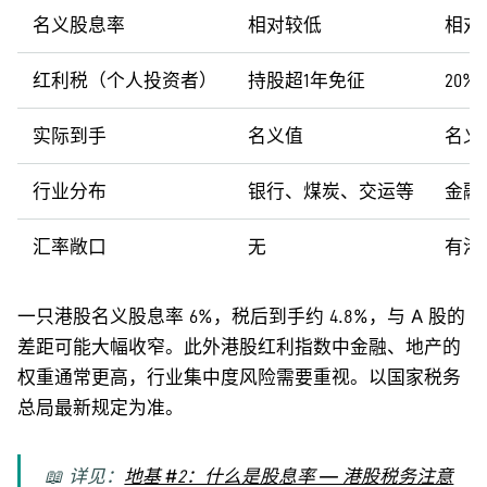
名义股息率
相对较低
相对
红利税（个人投资者）
持股超1年免征
20
实际到手
名义值
名义值
行业分布
银行、煤炭、交运等
金融
汇率敞口
无
有港
一只港股名义股息率 6%，税后到手约 4.8%，与 A 股的
差距可能大幅收窄。此外港股红利指数中金融、地产的
权重通常更高，行业集中度风险需要重视。以国家税务
总局最新规定为准。
📖 详见：
地基 #2：什么是股息率 — 港股税务注意