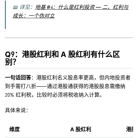
📖 详见：
地基 #4：什么是红利投资 — 二、红利与
成长：一个伪对立
Q9：港股红利和 A 股红利有什么区
别？
一句话回答
：港股红利名义股息率更高，但内地投资者
到手需打八折——通过港股通获得的港股股息需缴纳
20% 红利税，比较时必须将税收纳入计算。
具体来说：
维度
A 股红利
港股