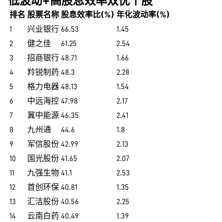
低波动+高股息效率双优个股
排名
股票名称
股息效率比(%)
年化波动率(%)
1
兴业银行
66.53
1.45
2
健之佳
61.25
2.54
3
招商银行
48.71
1.66
4
羚锐制药
48.3
2.28
5
格力电器
48.13
1.54
6
中远海控
47.98
2.17
7
冀中能源
46.35
2.41
8
九州通
44.6
1.8
9
军信股份
42.99
2.13
10
国光股份
41.65
2.07
11
九强生物
41.1
2.53
12
首创环保
40.81
1.35
13
汇洁股份
40.56
2.25
14
云南白药
40.49
1.39